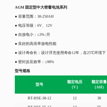
AGM 固定型中大密蓄电池系列
● 容量范围：38-250AH
● 电压等级：6V、12V
● 自放电小：≤3% /月
● 良好的高倍率放电性能
● 设计寿命长：设计浮充使用寿命12年，在25℃环境
● 密封反应效率：≥98%
型号规格
额定电压
额定容量
型号
（V）
（AH）
BT-HSE-38-12
12
38