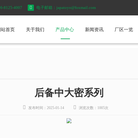
8125-4007

电子邮箱：japatoyo@foxmail.com
网站首页
关于我们
产品中心
新闻资讯
厂区一览
公司简介
企业文化
组织架构
高能长寿命系列
EV动力系列
后备系列
储能系列
公司新闻
行业新闻
后备中大密系列


发布时间：2025-01-14
浏览次数：1005次